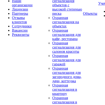
Наши
сигнализация
Уче
организации
объектов с
Лицензии
высокой степенью
Партнеры
риска
Объекты
Отзывы
Охранная
клиентов
сигнализация на
Сотрудники
объектах
Вакансии
Охранная
Реквизиты
сигнализация для
кафе, ресторана
Охранная
сигнализация для
салонов красоты
Охранная
сигнализация для
гаражей
Охранная
сигнализация для
загородного дома,
дачи, коттеджа
Охранная
сигнализация в
квартиру
Охранная
сигнализация в