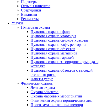
Партнеры
Отзывы клиентов
Сотрудники
Вакансии
Реквизиты
Услуги
Пультовая охрана
Пультовая охрана офиса
Пультовая охрана квартиры
Пультовая охрана салонов красоты
Пультовая охрана кафе, ресторана
Пультовая охрана объектов
Пультовая охрана магазинов
Пультовая охрана гаражей
Пультовая охрана загородного дома, дачи,
коттеджа
Пультовая охрана объектов с высокой
степенью риска
Пакеты услуг
Физическая охрана
Личная охрана
Охрана объектов
Охрана массовых мероприятий
Физическая охрана юридических лиц
Программа экстренной помощи