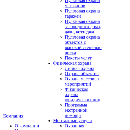
Пультовая охрана
магазинов
Пультовая охрана
гаражей
Пультовая охрана
загородного дома,
дачи, коттеджа
Пультовая охрана
объектов с
высокой степенью
риска
Пакеты услуг
Физическая охрана
Личная охрана
Охрана объектов
Охрана массовых
мероприятий
Физическая
охрана
юридических лиц
Программа
экстренной
помощи
Компания
Монтажные услуги
О компании
Охранная