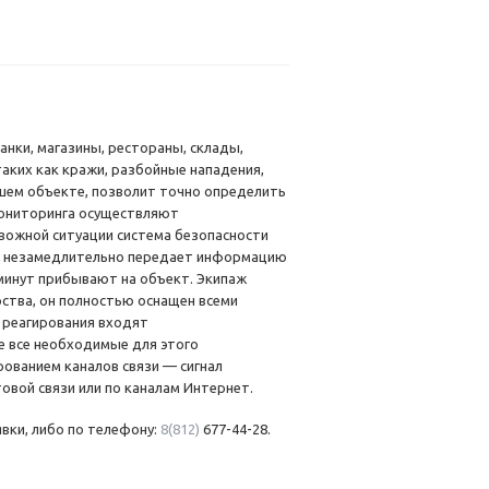
нки, магазины, рестораны, склады,
аких как кражи, разбойные нападения,
ашем объекте, позволит точно определить
мониторинга осуществляют
вожной ситуации система безопасности
ый незамедлительно передает информацию
 минут прибывают на объект. Экипаж
ства, он полностью оснащен всеми
 реагирования входят
 все необходимые для этого
ованием каналов связи — сигнал
вой связи или по каналам Интернет.
явки, либо по телефону:
8(812)
677-44-28.