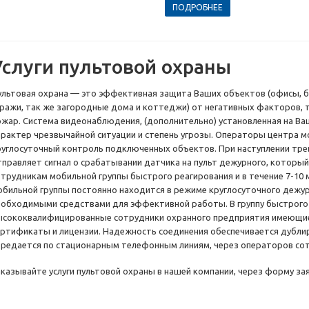
ПОДРОБНЕЕ
Услуги пультовой охраны
ультовая охрана — это эффективная защита Ваших объектов (офисы, ба
аражи, так же загородные дома и коттеджи) от негативных факторов, т
ожар. Система видеонаблюдения, (дополнительно) установленная на В
арактер чрезвычайной ситуации и степень угрозы. Операторы центра 
руглосуточный контроль подключенных объектов. При наступлении тре
тправляет сигнал о срабатывании датчика на пульт дежурного, котор
отрудникам мобильной группы быстрого реагирования и в течение 7-10
обильной группы постоянно находится в режиме круглосуточного дежур
еобходимыми средствами для эффективной работы. В группу быстрого
ысококвалифицированные сотрудники охранного предприятия имеющие
ертификаты и лицензии. Надежность соединения обеспечивается дублир
ередается по стационарным телефонным линиям, через операторов сото
аказывайте услуги пультовой охраны в нашей компании, через форму за